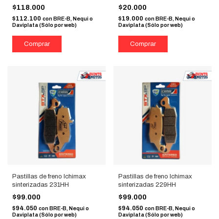
$118.000
$20.000
$112.100
$19.000
con
BRE-B, Nequi o
con
BRE-B, Nequi o
Daviplata (Sólo por web)
Daviplata (Sólo por web)
Pastillas de freno Ichimax
Pastillas de freno Ichimax
sinterizadas 231HH
sinterizadas 229HH
$99.000
$99.000
$94.050
$94.050
con
BRE-B, Nequi o
con
BRE-B, Nequi o
Daviplata (Sólo por web)
Daviplata (Sólo por web)