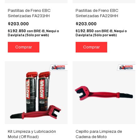
Pastillas de Freno EBC
Pastillas de Freno EBC
Sinterizadas FA231HH
Sinterizadas FA229HH
$203.000
$203.000
$192.850
$192.850
con
BRE-B, Nequi o
con
BRE-B, Nequi o
Daviplata (Sólo por web)
Daviplata (Sólo por web)
Kit Limpieza y Lubricación
Cepillo para Limpieza de
Motul (Off Road)
Cadena de Moto