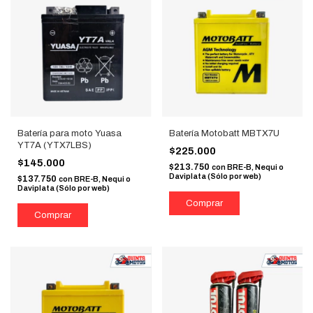
Batería para moto Yuasa
Batería Motobatt MBTX7U
YT7A (YTX7LBS)
$225.000
$145.000
$213.750
con
BRE-B, Nequi o
Daviplata (Sólo por web)
$137.750
con
BRE-B, Nequi o
Daviplata (Sólo por web)