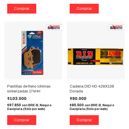
Pastillas de freno Ichimax
Cadena DID HD 428X138
sinterizadas 174HH
Dorada
$103.000
$90.000
$97.850
$85.500
con
BRE-B, Nequi o
con
BRE-B, Nequi o
Daviplata (Sólo por web)
Daviplata (Sólo por web)