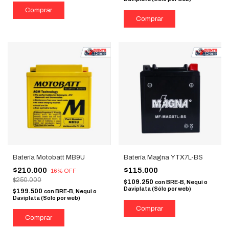
Batería Motobatt MB9U
Batería Magna YTX7L-BS
$210.000
$115.000
-
16
%
OFF
$250.000
$109.250
con
BRE-B, Nequi o
Daviplata (Sólo por web)
$199.500
con
BRE-B, Nequi o
Daviplata (Sólo por web)