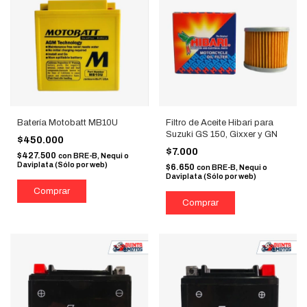
Batería Motobatt MB10U
Filtro de Aceite Hibari para
Suzuki GS 150, Gixxer y GN
$450.000
$7.000
$427.500
con
BRE-B, Nequi o
Daviplata (Sólo por web)
$6.650
con
BRE-B, Nequi o
Daviplata (Sólo por web)