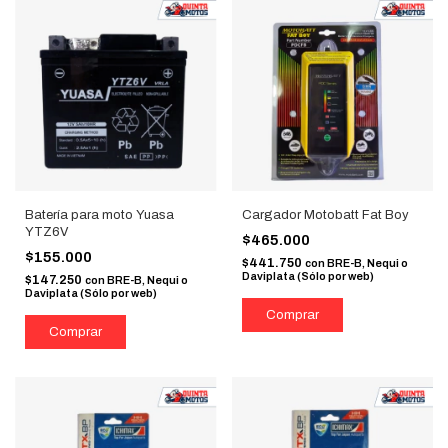
Batería para moto Yuasa
Cargador Motobatt Fat Boy
YTZ6V
$465.000
$155.000
$441.750
con
BRE-B, Nequi o
Daviplata (Sólo por web)
$147.250
con
BRE-B, Nequi o
Daviplata (Sólo por web)