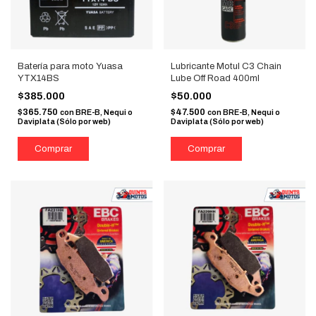
Batería para moto Yuasa
Lubricante Motul C3 Chain
YTX14BS
Lube Off Road 400ml
$385.000
$50.000
$365.750
$47.500
con
BRE-B, Nequi o
con
BRE-B, Nequi o
Daviplata (Sólo por web)
Daviplata (Sólo por web)