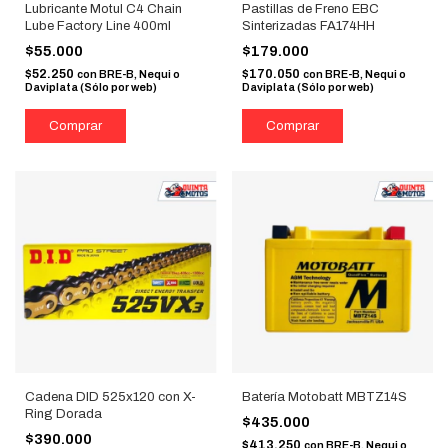
Lubricante Motul C4 Chain
Pastillas de Freno EBC
Lube Factory Line 400ml
Sinterizadas FA174HH
$55.000
$179.000
$52.250
$170.050
con
BRE-B, Nequi o
con
BRE-B, Nequi o
Daviplata (Sólo por web)
Daviplata (Sólo por web)
Cadena DID 525x120 con X-
Batería Motobatt MBTZ14S
Ring Dorada
$435.000
$390.000
$413.250
con
BRE-B, Nequi o