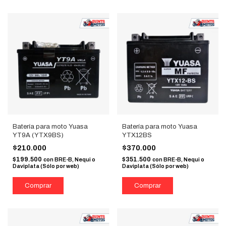
Batería para moto Yuasa
Batería para moto Yuasa
YT9A (YTX9BS)
YTX12BS
$210.000
$370.000
$199.500
$351.500
con
BRE-B, Nequi o
con
BRE-B, Nequi o
Daviplata (Sólo por web)
Daviplata (Sólo por web)