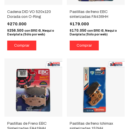
Cadena DID VO 520x120
Pastillas de freno EBC
Dorada con O-Ring
sinterizadas FA436HH
$270.000
$179.000
$256.500
$170.050
con
BRE-B, Nequi o
con
BRE-B, Nequi o
Daviplata (Sólo por web)
Daviplata (Sólo por web)
Pastillas de Freno EBC
Pastillas de freno Ichimax
Sinterizadas FA419HH
sinterizadas 152HH