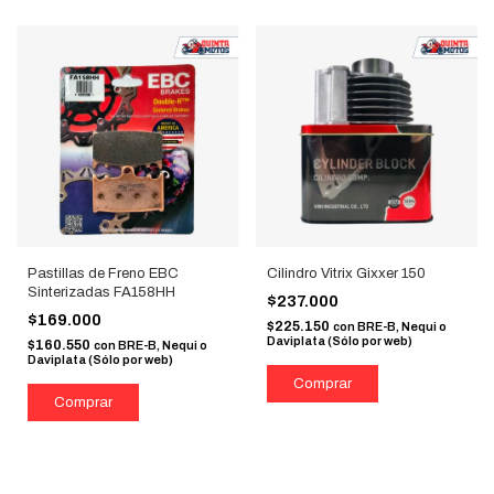
Pastillas de Freno EBC
Cilindro Vitrix Gixxer 150
Sinterizadas FA158HH
$237.000
$169.000
$225.150
con
BRE-B, Nequi o
Daviplata (Sólo por web)
$160.550
con
BRE-B, Nequi o
Daviplata (Sólo por web)