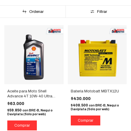
Ordenar
Filtrar
Aceite para Moto Shell
Batería Motobatt MBTX12U
Advance 4T 10W-40 Ultra
$430.000
100% Sintético 1L
$63.000
$408.500
con
BRE-B, Nequi o
Daviplata (Sólo por web)
$59.850
con
BRE-B, Nequi o
Daviplata (Sólo por web)