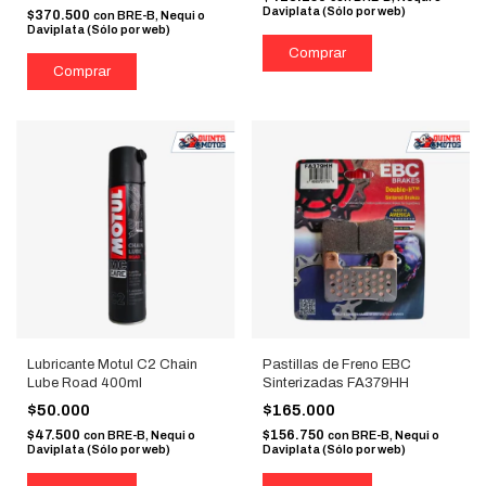
Daviplata (Sólo por web)
$370.500
con
BRE-B, Nequi o
Daviplata (Sólo por web)
Lubricante Motul C2 Chain
Pastillas de Freno EBC
Lube Road 400ml
Sinterizadas FA379HH
$50.000
$165.000
$47.500
$156.750
con
BRE-B, Nequi o
con
BRE-B, Nequi o
Daviplata (Sólo por web)
Daviplata (Sólo por web)