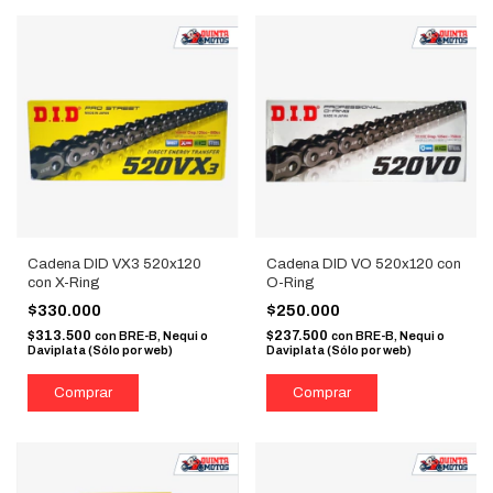
Cadena DID VX3 520x120
Cadena DID VO 520x120 con
con X-Ring
O-Ring
$330.000
$250.000
$313.500
$237.500
con
BRE-B, Nequi o
con
BRE-B, Nequi o
Daviplata (Sólo por web)
Daviplata (Sólo por web)