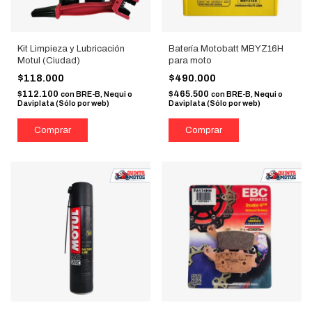
Kit Limpieza y Lubricación
Batería Motobatt MBYZ16H
Motul (Ciudad)
para moto
$118.000
$490.000
$112.100
$465.500
con
BRE-B, Nequi o
con
BRE-B, Nequi o
Daviplata (Sólo por web)
Daviplata (Sólo por web)