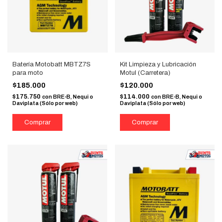
Batería Motobatt MBTZ7S
Kit Limpieza y Lubricación
para moto
Motul (Carretera)
$185.000
$120.000
$175.750
$114.000
con
BRE-B, Nequi o
con
BRE-B, Nequi o
Daviplata (Sólo por web)
Daviplata (Sólo por web)