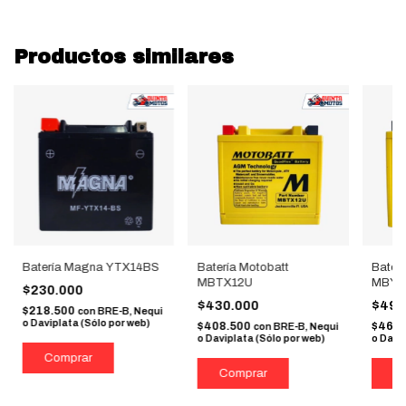
Productos similares
Batería Magna YTX14BS
Batería Motobatt
Baterí
MBTX12U
MBYZ1
$230.000
$430.000
$490
$218.500
con
BRE-B, Nequi
o Daviplata (Sólo por web)
$408.500
$465.
con
BRE-B, Nequi
o Daviplata (Sólo por web)
o Davip