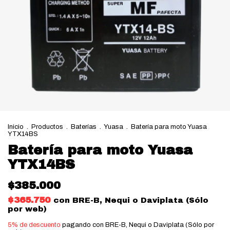
Inicio
.
Productos
.
Baterías
.
Yuasa
.
Batería para moto Yuasa
YTX14BS
Batería para moto Yuasa
YTX14BS
$385.000
$365.750
con
BRE-B, Nequi o Daviplata (Sólo
por web)
5% de descuento
pagando con BRE-B, Nequi o Daviplata (Sólo por