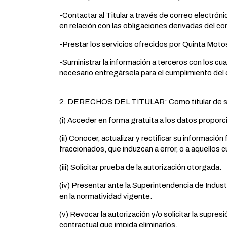
-Contactar al Titular a través de correo electrón
en relación con las obligaciones derivadas del co
-Prestar los servicios ofrecidos por Quinta Moto
-Suministrar la información a terceros con los cu
necesario entregársela para el cumplimiento del
2. DERECHOS DEL TITULAR: Como titular de sus
(i) Acceder en forma gratuita a los datos propor
(ii) Conocer, actualizar y rectificar su informació
fraccionados, que induzcan a error, o a aquellos 
(iii) Solicitar prueba de la autorización otorgada.
(iv) Presentar ante la Superintendencia de Indust
en la normatividad vigente.
(v) Revocar la autorización y/o solicitar la supre
contractual que impida eliminarlos.