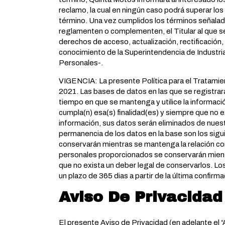
reclamo, la cual en ningún caso podrá superar los
término. Una vez cumplidos los términos señalad
reglamenten o complementen, el Titular al que se 
derechos de acceso, actualización, rectificación
conocimiento de la Superintendencia de Industri
Personales-.
VIGENCIA: La presente Política para el Tratamien
2021. Las bases de datos en las que se registrará
tiempo en que se mantenga y utilice la información
cumpla(n) esa(s) finalidad(es) y siempre que no e
información, sus datos serán eliminados de nues
permanencia de los datos en la base son los sig
conservarán mientras se mantenga la relación cont
personales proporcionados se conservarán mientr
que no exista un deber legal de conservarlos. L
un plazo de 365 dias a partir de la última confirma
Aviso De Privacidad
El presente Aviso de Privacidad (en adelante el “