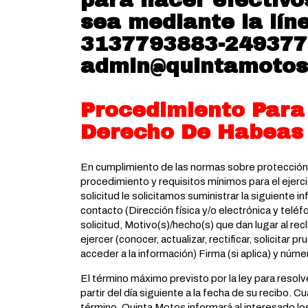
sea mediante la lín
3137793883-2493770
admin@quintamotos
Procedimiento Para 
Derecho De Habeas
En cumplimiento de las normas sobre protección
procedimiento y requisitos mínimos para el ejerci
solicitud le solicitamos suministrar la siguient
contacto (Dirección física y/o electrónica y telé
solicitud, Motivo(s)/hecho(s) que dan lugar al r
ejercer (conocer, actualizar, rectificar, solicitar 
acceder a la información) Firma (si aplica) y núme
El término máximo previsto por la ley para resolv
partir del día siguiente a la fecha de su recibo.
término, Quinta Motos informará al interesado lo