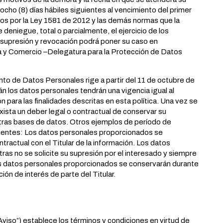
 ocho (8) días hábiles siguientes al vencimiento del primer
os por la Ley 1581 de 2012 y las demás normas que la
deniegue, total o parcialmente, el ejercicio de los
, supresión y revocación podrá poner su caso en
a y Comercio –Delegatura para la Protección de Datos
to de Datos Personales rige a partir del 11 de octubre de
n los datos personales tendrán una vigencia igual al
 para las finalidades descritas en esta política. Una vez se
xista un deber legal o contractual de conservar su
tras bases de datos. Otros ejemplos de período de
uientes: Los datos personales proporcionados se
ractual con el Titular de la información. Los datos
as no se solicite su supresión por el interesado y siempre
os datos personales proporcionados se conservarán durante
ción de interés de parte del Titular.
Aviso”) establece los términos y condiciones en virtud de