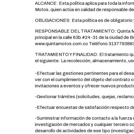
ALCANCE: Esta política aplica para toda la infor
Motos, quien actúa en calidad de responsable de
OBLIGACIONES: Esta política es de obligatorio 
RESPONSABLE DEL TRATAMIENTO: Quinta Motos,
principal en la calle 63b #24-31 de la ciudad de
www.quintamotos.com.co Teléfono 3137793883 
TRATAMIENTO Y FINALIDAD: El tratamiento que r
el siguiente: La recolección, almacenamiento, uso
-Efectuar las gestiones pertinentes para el desar
ver con el cumplimiento del objeto del contrato ce
invitaciones a eventos y ofrecer nuevos producto
-Gestionar trámites (solicitudes, quejas, reclamo
-Efectuar encuestas de satisfacción respecto de
-Suministrar información de contacto a la fuerza 
investigación de mercados y cualquier tercero co
desarrollo de actividades de ese tipo (investiga