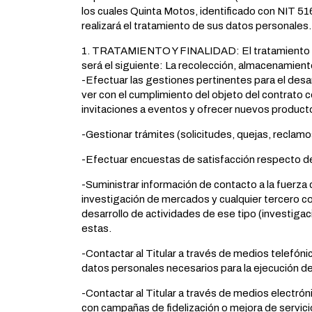
los cuales Quinta Motos, identificado con NIT 5
realizará el tratamiento de sus datos personales.
1. TRATAMIENTO Y FINALIDAD: El tratamiento qu
será el siguiente: La recolección, almacenamiento
-Efectuar las gestiones pertinentes para el desar
ver con el cumplimiento del objeto del contrato ce
invitaciones a eventos y ofrecer nuevos producto
-Gestionar trámites (solicitudes, quejas, reclamo
-Efectuar encuestas de satisfacción respecto de
-Suministrar información de contacto a la fuerza 
investigación de mercados y cualquier tercero co
desarrollo de actividades de ese tipo (investiga
estas.
-Contactar al Titular a través de medios telefóni
datos personales necesarios para la ejecución de
-Contactar al Titular a través de medios electrón
con campañas de fidelización o mejora de servici