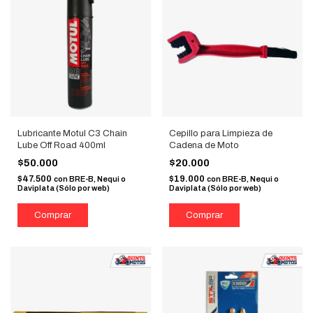
Lubricante Motul C3 Chain
Cepillo para Limpieza de
Lube Off Road 400ml
Cadena de Moto
$50.000
$20.000
$47.500
$19.000
con
BRE-B, Nequi o
con
BRE-B, Nequi o
Daviplata (Sólo por web)
Daviplata (Sólo por web)