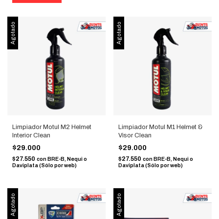
Agotado
Agotado
Limpiador Motul M2 Helmet
Limpiador Motul M1 Helmet &
Interior Clean
Visor Clean
$29.000
$29.000
$27.550
$27.550
con
BRE-B, Nequi o
con
BRE-B, Nequi o
Daviplata (Sólo por web)
Daviplata (Sólo por web)
Agotado
Agotado