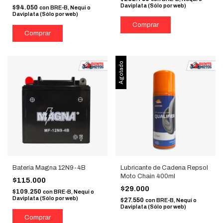
Daviplata (Sólo por web)
$94.050
con
BRE-B, Nequi o
Daviplata (Sólo por web)
Agotado
Batería Magna 12N9-4B
Lubricante de Cadena Repsol
Moto Chain 400ml
$115.000
$29.000
$109.250
con
BRE-B, Nequi o
Daviplata (Sólo por web)
$27.550
con
BRE-B, Nequi o
Daviplata (Sólo por web)