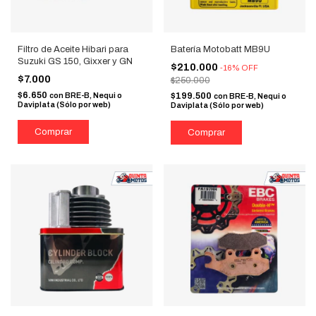
Filtro de Aceite Hibari para
Batería Motobatt MB9U
Suzuki GS 150, Gixxer y GN
$210.000
-
16
%
OFF
$7.000
$250.000
$6.650
con
BRE-B, Nequi o
$199.500
con
BRE-B, Nequi o
Daviplata (Sólo por web)
Daviplata (Sólo por web)