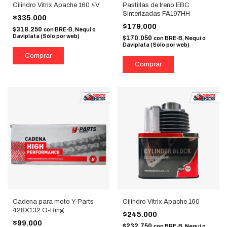
Cilindro Vitrix Apache 160 4V
Pastillas de freno EBC
Sinterizadas FA197HH
$335.000
$179.000
$318.250
con
BRE-B, Nequi o
Daviplata (Sólo por web)
$170.050
con
BRE-B, Nequi o
Daviplata (Sólo por web)
Cadena para moto Y-Parts
Cilindro Vitrix Apache 160
428X132 O-Ring
$245.000
$99.000
$232.750
con
BRE-B, Nequi o