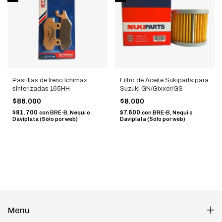
Pastillas de freno Ichimax
Filtro de Aceite Sukiparts para
sinterizadas 165HH
Suzuki GN/Gixxer/GS
$86.000
$8.000
$81.700
$7.600
con
BRE-B, Nequi o
con
BRE-B, Nequi o
Daviplata (Sólo por web)
Daviplata (Sólo por web)
Menu