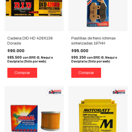
Cadena DID HD 428X138
Pastillas de freno Ichimax
Dorada
sinterizadas 197HH
$90.000
$95.000
$85.500
$90.250
con
BRE-B, Nequi o
con
BRE-B, Nequi o
Daviplata (Sólo por web)
Daviplata (Sólo por web)