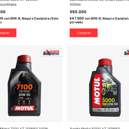
osynthese
400ml
000
$50.000
00
$47.500
con
BRE-B, Nequi o Daviplata (Sólo
con
BRE-B, Nequi o Daviplat
b)
por web)
e Motul 7100 4T 20W50 100%
Aceite Motul 5000 4T 20W50