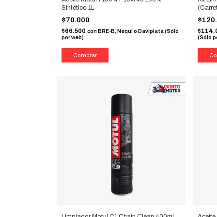
Sintético 1L
(Carre
$70.000
$120
$66.500
$114.
con
BRE-B, Nequi o Daviplata (Sólo
por web)
(Sólo p
Limpiador Motul C1 Chain Clean 400ml
Aceite