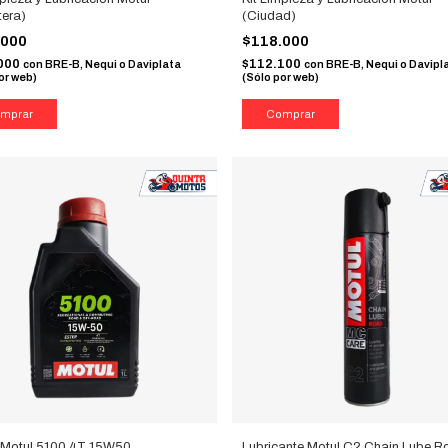
tera)
(Ciudad)
.000
$118.000
000
$112.100
con
BRE-B, Nequi o Daviplata
con
BRE-B, Nequi o Davipl
or web)
(Sólo por web)
 Motul 5100 4T 15W50
Lubricante Motul C2 Chain Lube R