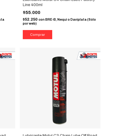
Line 400ml
$55.000
$52.250
ata
con
BRE-B, Nequi o Daviplata (Sólo
por web)
oad
Lubricante Motul C3 Chain Lube Off Road