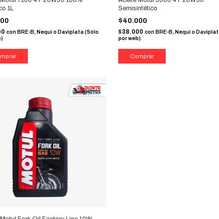
co 1L
Semisintético
000
$40.000
00
$38.000
con
BRE-B, Nequi o Daviplata (Sólo
con
BRE-B, Nequi o Daviplat
b)
por web)
 Motul Fork Oil Factory Line 10W