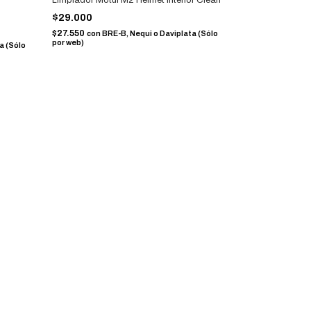
$29.000
$27.550
con
BRE-B, Nequi o Daviplata (Sólo
por web)
a (Sólo