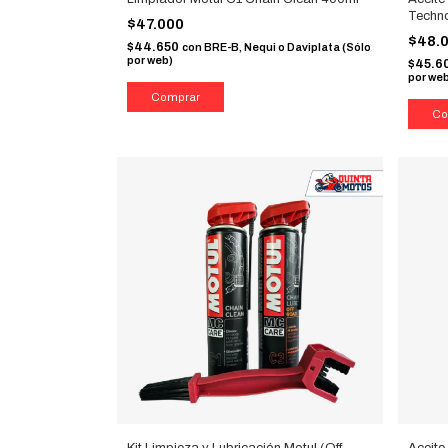
Techn
$47.000
$48.
$44.650
con
BRE-B, Nequi o Daviplata (Sólo
por web)
$45.6
por we
Kit Limpieza y Lubricación Motul (Off
Aceit