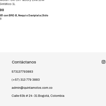
intético 1L
000
50
con
BRE-B, Nequi o Daviplata (Sólo
b)
Contáctanos
573137793883
(+57) 313 779 3883
admin@quintamotos.com.co
Calle 63b # 24-31 Bogotá, Colombia