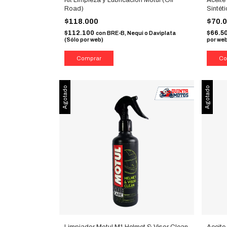
Road)
Sintéti
$118.000
$70.
$112.100
$66.5
con
BRE-B, Nequi o Daviplata
(Sólo por web)
por we
Agotado
Agotado
Limpiador Motul M1 Helmet & Visor Clean
Aceite