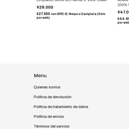
100% S
$29.000
$47.
$27.550
con
BRE-B, Nequi o Daviplata (Sólo
por web)
$44.6
por we
Menu
Quienes somos
Política de devolución
Política de tratamiento de datos
Política de envios
Términos del servicio