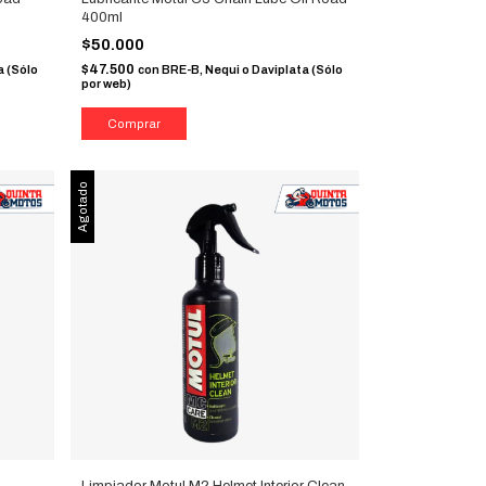
400ml
$50.000
$47.500
a (Sólo
con
BRE-B, Nequi o Daviplata (Sólo
por web)
Agotado
Limpiador Motul M2 Helmet Interior Clean