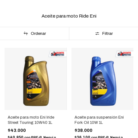
Aceite para moto Ride Eni
Ordenar
Filtrar
Aceite para moto Eni Iride
Aceite para suspensión Eni
Street Touring 10W40 1L
Fork Oil 10W 1L
$43.000
$38.000
$40.850
$36.100
con
BRE-B, Nequi o
con
BRE-B, Nequi o