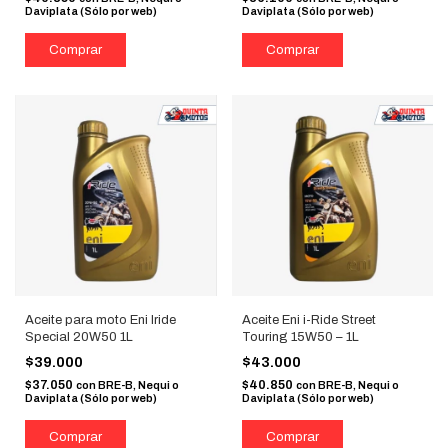
Daviplata (Sólo por web)
Daviplata (Sólo por web)
Aceite para moto Eni Iride
Aceite Eni i-Ride Street
Special 20W50 1L
Touring 15W50 – 1L
$39.000
$43.000
$37.050
$40.850
con
BRE-B, Nequi o
con
BRE-B, Nequi o
Daviplata (Sólo por web)
Daviplata (Sólo por web)