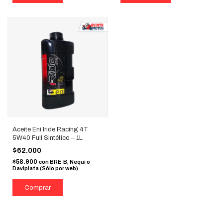
Aceite Eni Iride Racing 4T
5W40 Full Sintético – 1L
$62.000
$58.900
con
BRE-B, Nequi o
Daviplata (Sólo por web)