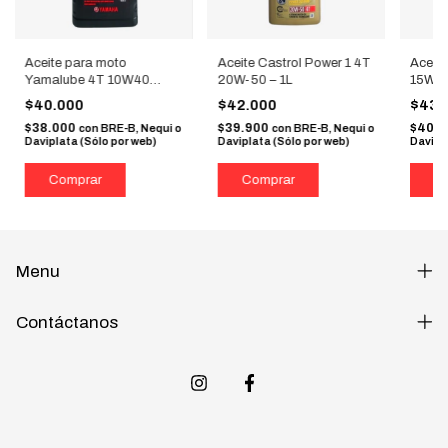
Aceite para moto
Aceite Castrol Power 1 4T
Aceite
Yamalube 4T 10W40
20W-50 – 1L
15W-5
(Moto automática) 900cc
$40.000
$42.000
$43.
$38.000
$39.900
$40.
con
BRE-B, Nequi o
con
BRE-B, Nequi o
Daviplata (Sólo por web)
Daviplata (Sólo por web)
Davipl
Menu
Contáctanos