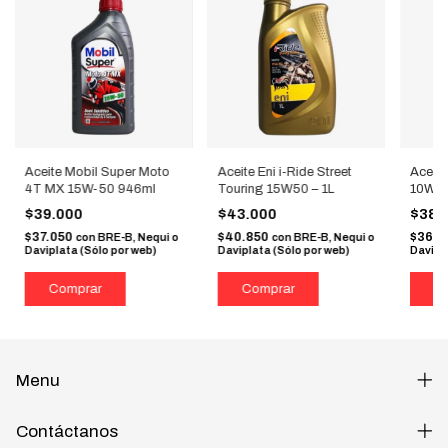
Aceite Mobil Super Moto
Aceite Eni i-Ride Street
Aceite
4T MX 15W-50 946ml
Touring 15W50 – 1L
10W-40
946 m
$39.000
$43.000
$38.
$37.050
$40.850
$36.
con
BRE-B, Nequi o
con
BRE-B, Nequi o
Daviplata (Sólo por web)
Daviplata (Sólo por web)
Davipl
Menu
Contáctanos