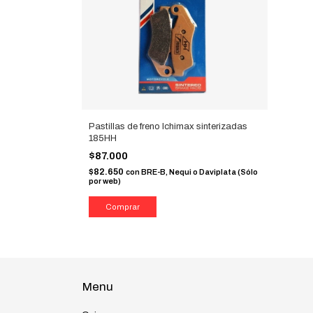
Pastillas de freno Ichimax sinterizadas
185HH
$87.000
$82.650
con
BRE-B, Nequi o Daviplata (Sólo
por web)
Menu