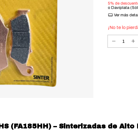
5% de descuent
o Daviplata (Só
Ver más deta
¡No te lo pierd
HS (FA185HH) – Sinterizadas de Alto