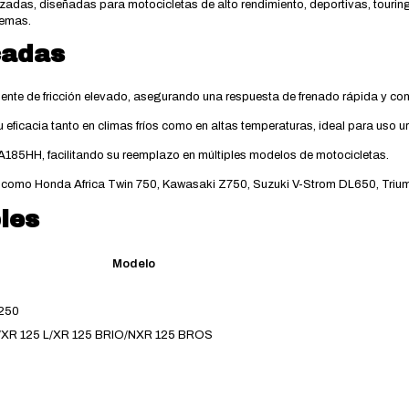
zadas, diseñadas para motocicletas de alto rendimiento, deportivas, tourin
remas.
cadas
nte de fricción elevado, asegurando una respuesta de frenado rápida y con
eficacia tanto en climas fríos como en altas temperaturas, ideal para uso u
A185HH, facilitando su reemplazo en múltiples modelos de motocicletas.
omo Honda Africa Twin 750, Kawasaki Z750, Suzuki V-Strom DL650, Triump
les
Modelo
 250
XR 125 L/XR 125 BRIO/NXR 125 BROS
0