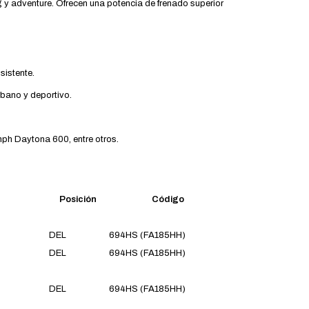
g y adventure. Ofrecen una potencia de frenado superior
sistente.
rbano y deportivo.
h Daytona 600, entre otros.
Posición
Código
DEL
694HS (FA185HH)
DEL
694HS (FA185HH)
DEL
694HS (FA185HH)