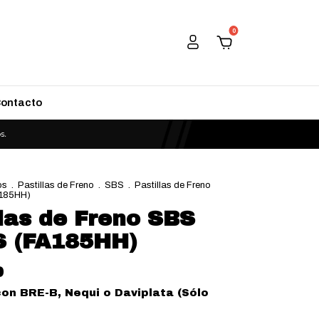
0
ontacto
os
.
Pastillas de Freno
.
SBS
.
Pastillas de Freno
185HH)
llas de Freno SBS
 (FA185HH)
0
con
BRE-B, Nequi o Daviplata (Sólo