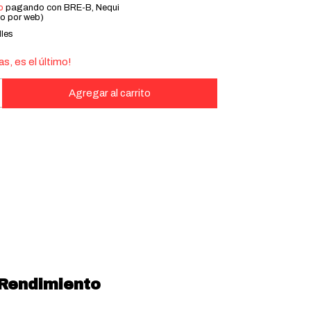
o
pagando con BRE-B, Nequi
lo por web)
lles
as, es el último!
 Rendimiento