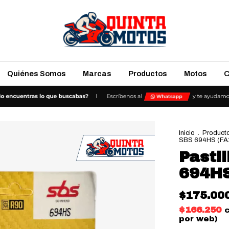
Quiénes Somos
Marcas
Productos
Motos
C
Inicio
.
Product
SBS 694HS (FA
Pasti
694HS
$175.00
$166.250
por web)