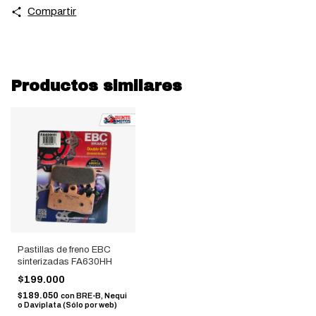
Compartir
Productos similares
Pastillas de freno EBC
sinterizadas FA630HH
$199.000
$189.050
con
BRE-B, Nequi
o Daviplata (Sólo por web)