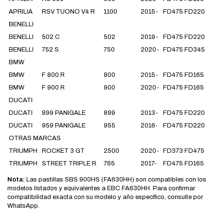
APRILIA
RSV TUONO V4 R
1100
2015-
FD475 FD220
BENELLI
BENELLI
502 C
502
2019-
FD475 FD220
BENELLI
752 S
750
2020-
FD475 FD345
BMW
BMW
F 800 R
800
2015-
FD475 FD165
BMW
F 900 R
900
2020-
FD475 FD165
DUCATI
DUCATI
899 PANIGALE
899
2013-
FD475 FD220
DUCATI
959 PANIGALE
955
2016-
FD475 FD220
OTRAS MARCAS
TRIUMPH
ROCKET 3 GT
2500
2020-
FD373 FD475
TRIUMPH
STREET TRIPLE R
765
2017-
FD475 FD165
Nota:
Las pastillas SBS 900HS (FA630HH) son compatibles con los
modelos listados y equivalentes a EBC FA630HH. Para confirmar
compatibilidad exacta con su modelo y año específico, consulte por
WhatsApp.