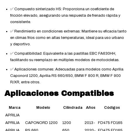
✅ Compuesto sinterizado HS: Proporciona un coeficiente de
fricción elevado, asegurando una respuesta de frenado rápida y
consistente.
✅ Rendimiento en condiciones extremas: Mantiene su eficacia tanto
en climas fríos como en altas temperaturas, ideal para uso urbano
y deportivo.
✅ Compatibilidad: Equivalente a las pastillas EBC FA630HH,
facilitando su reemplazo en múltiples modelos de motocicletas.
✅ Aplicaciones comunes: Adecuadas para modelos como Aprilia
Caponord 1200, Aprilia RS 660/650, BMW F 800 R, BMW F 900
R/XR, entre otros.
Aplicaciones Compatibles
Marca
Modelo
Cilindrada
Años
Códigos
APRILIA
APRILIA
CAPONORD 1200
1200
2013-
FD475 FD165
APRILIA
RS 660
650
2020-
FD475 FD165