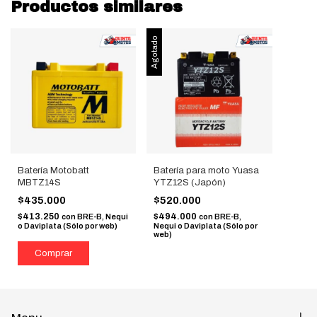
Productos similares
Agotado
Batería Motobatt
Batería para moto Yuasa
MBTZ14S
YTZ12S (Japón)
$435.000
$520.000
$413.250
$494.000
con
BRE-B, Nequi
con
BRE-B,
o Daviplata (Sólo por web)
Nequi o Daviplata (Sólo por
web)