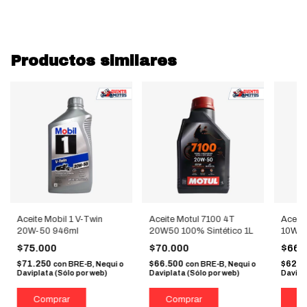
Productos similares
Aceite Mobil 1 V-Twin
Aceite Motul 7100 4T
Aceite
20W-50 946ml
20W50 100% Sintético 1L
10W-4
$75.000
$70.000
$66.
$71.250
$66.500
$62.
con
BRE-B, Nequi o
con
BRE-B, Nequi o
Daviplata (Sólo por web)
Daviplata (Sólo por web)
Davipl